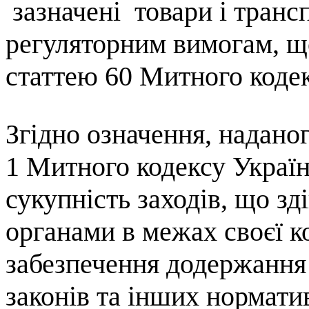
зазначені
товари і транс
регуляторним вимогам, щ
статтею 60 Митного кодек
Згідно означення, надано
1 Митного кодексу Україн
сукупність
заходів
,
що
зд
органами в межах
своєї
к
забезпечення
додержання
законів
та
інших
нормати