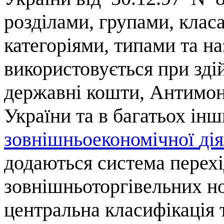
розділами
,
групами
,
клас
категоріями
, типами та
на
використовується
при
зді
державні
кошти
,
Антимон
України
та в
багатьох
інш
зовнішньоекономічної
ді
додаються
система
перех
зовнішньоторгівельних
н
центральна
класифікація