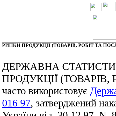
РИНКИ 
ПРОДУКЦ
ІЇ (ТОВАРІ
В
, РОБІТ ТА ПОС
ДЕРЖАВНА
СТАТИСТ
ПРОДУКЦІЇ
(
ТОВАРІВ
,
часто
використовує
Держ
016 97
,
затверджений
нак
України
від
30.12.97
N