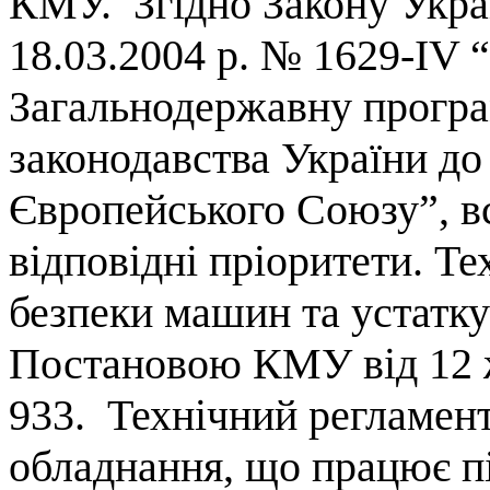
КМУ.
Згідно
Закону
Укра
18.03.2004 р. № 1629-IV
Загальнодержавну
прогр
законодавства
України
д
Європейського
Союзу”,
в
в
ідповідні
пр
іоритети.
Те
безпеки машин та устатк
Постановою КМУ від 12 
933.
Технічний регламен
обладнання
,
що
працює
п