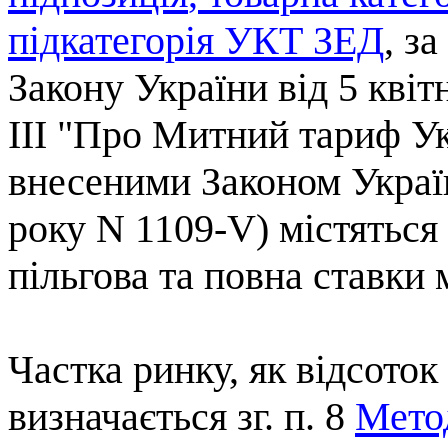
підкатегорія
УКТ
ЗЕД
, за
Закону
України
від
5
квіт
III "Про
Митний
тариф
У
внесеними
Законом
Украї
року
N
1109-V)
містяться
п
ільгова
та
повна
ставки
Частка ринку, як відсоток
визначається
зг
. п. 8
Мето