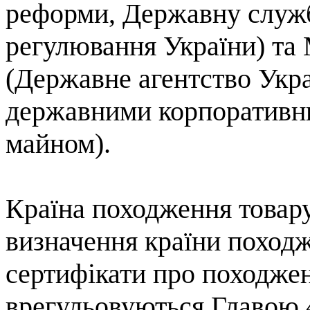
реформи, Державну служб
регулювання України) та
(Державне агентство Укра
державними корпоративн
майном).
Країна
походження
товар
визначення
країни
поход
с
ертифікати
про
походже
врегульовуються
Глав
ою