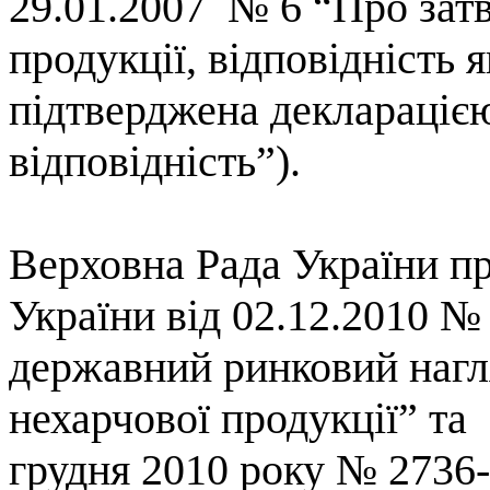
29.01.2007
№ 6 “Про зат
продукції, відповідність 
підтверджена деклараціє
відповідність”
).
Верховна Рада України п
України
в
i
д 02.12.2010 
державний ринковий нагля
нехарчової
продукції
”
та
грудня 2010 року
№
2736-