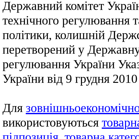
Державний
комітет
Украї
технічного
регулювання
т
політики
,
колишній
Держс
перетворений
у
Державн
регулювання
України
Ука
Укра
їни
від
9
грудня
2010
Для
зовнішньоекономічно
використовуються
товарн
п
ідпозиція
,
товарна
катег