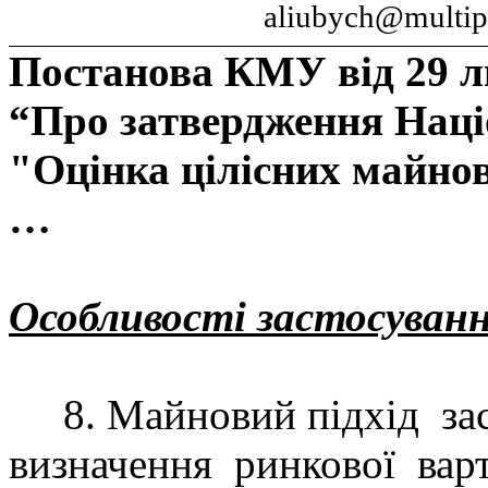
aliubych
@
multip
Постанова КМУ від 29 л
“
Про затвердження Наці
"Оцінка цілісних майно
…
Особливості застосуван
8. Майновий
п
ідхід
за
визначення
ринкової
вар