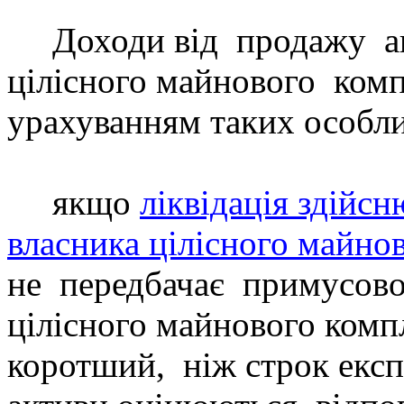
Доходи від
продажу
а
цілісного майнового
комп
урахуванням
таких
особли
якщо
ліквідація здійсн
власника цілісного майно
не
передбачає
примусово
цілісного майнового комп
коротший,
ніж строк експ