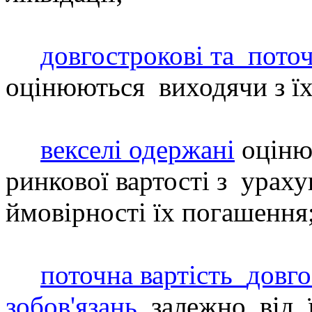
довгострокові та
поточ
оцінюються
виходячи з їх
векселі одержані
оцінюю
ринкової вартості з
ураху
ймов
ірності їх погашення
поточна вартість
довг
зобов'язань
залежно
від