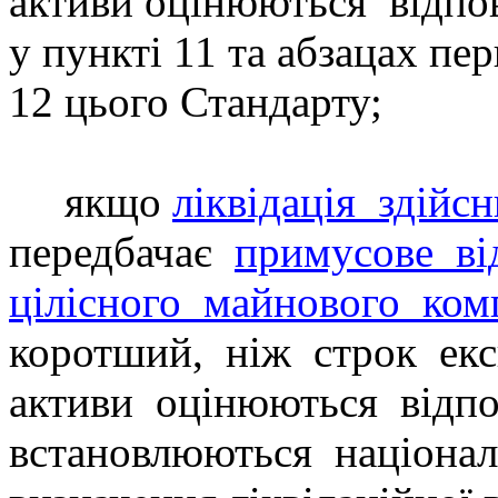
активи оцінюються
відпо
у пункті 11 та абзацах п
12 цього Стандарту;
якщо
ліквідація
здійс
передбачає
примусове
в
цілісного
майнового
ком
коротший,
ніж
строк
екс
активи
оцінюються
відп
встановлюються
націона