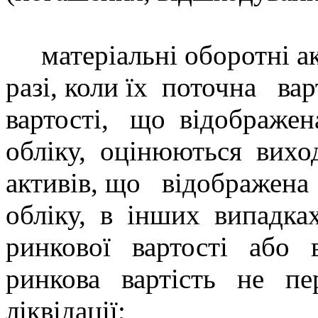
матеріальні оборотні а
разі, коли їх
поточна
вар
вартості,
що
відображен
обліку,
оцінюються
вихо
активів, що
відображена
обліку,
в
інших
випадках
ринкової
вартості
або
ринкова
вартість
не
пе
ліквідації;