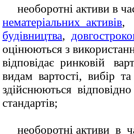
необоротні активи в ч
нематеріальних
активів
,
будівництва
,
довгостроко
оцінюються з використан
відповідає
ринковій
варт
видам
вартості,
вибі
р
та
здійснюються
відповідно
стандартів;
необоротні активи
в
ч