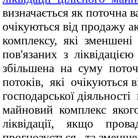
визначається як поточна ва
очікуються від продажу а
комплексу,
які
зменшені
пов'язаних
з
ліквідацією
збільшена
на
суму
поточ
потоків,
як
і
очікуються 
господарської діяльності
майновий
комплекс
яког
ліквідації,
якщо
прова
прогнозується,
та зменше