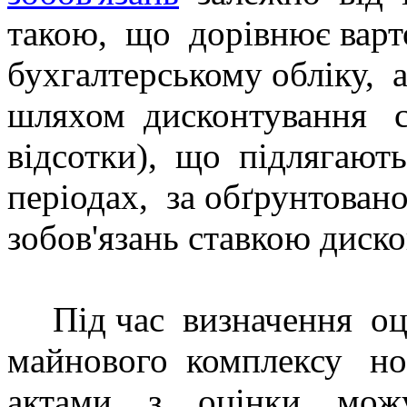
такою,
що
дорівнює варт
бухгалтерському
обл
іку,
шляхом
дисконтування
відсотки),
що
підлягають
періодах,
за обґрунтован
зобов'язань ставкою диско
Під час
визначення
оц
майнового
комплексу
но
актами
з
оцінки
мож