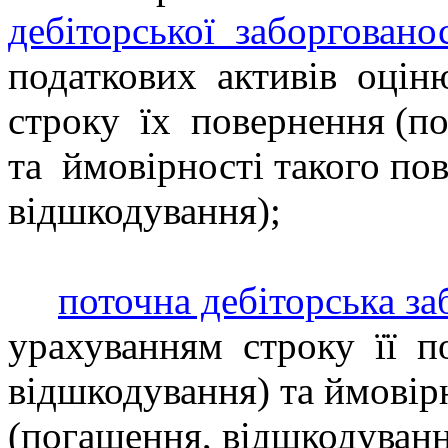
дебіторської
заборгованос
податкових
активів
оцін
строку
їх
повернення (п
та
ймов
ірності такого по
відшкодування);
поточна дебіторська за
урахуванням
строку
її
п
відшкодування)
та ймов
ір
(погашення, відшкодуванн