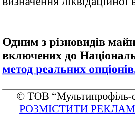
визначення ліквідаційної в
Одним з
р
ізновидів майн
включених до Національ
метод реальних опціонів
©
ТОВ
“
Мультипрофіль-с
РОЗМІСТИТИ РЕКЛАМ