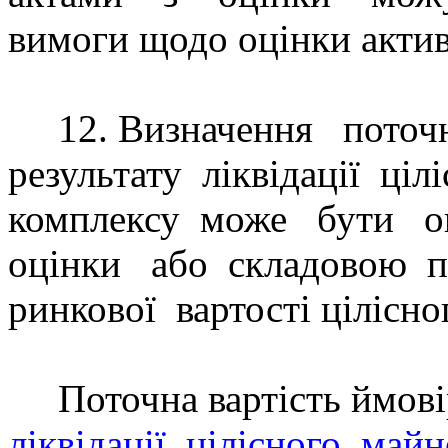
вимоги щодо оцінки активі
12. Визначення
поточ
результату
л
іквідації
ціл
комплексу
може
бути
о
оцінки
або
складовою
п
ринкової
вартості цілісн
Поточна вартість ймов
ліквідації
цілісного
майн