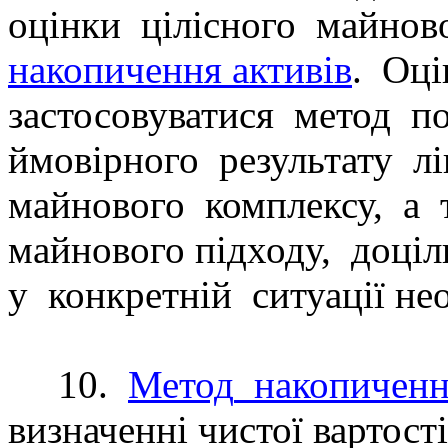
оцінки
цілісного
майново
накопичення активів
.
Оці
застосовуватися
метод
по
ймовірного
результату
лі
майнового
комплексу,
а
майнового підходу,
доціл
у
конкретній
ситуації не
10.
Метод
накопичен
визначенні чистої вартості