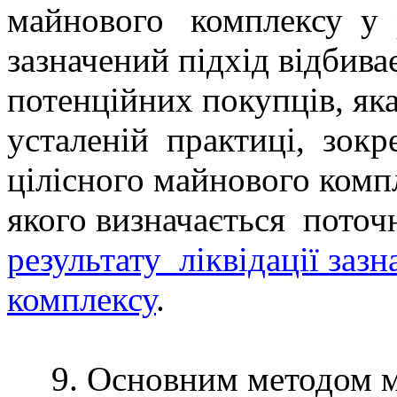
майнового
комплексу
у
зазначений підхід відбива
потенційних покупців, як
усталеній
практиці,
зокр
цілісного майнового компл
якого визначається
поточ
результату
л
іквідації заз
комплексу
.
9. Основним методом 