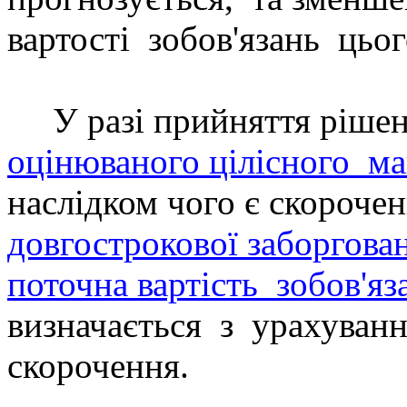
вартості
зобов'язань
цьог
У разі прийняття
р
іше
оцінюваного цілісного
ма
наслідком чого є скороче
довгострокової заборгова
поточна вартість
зобов'яз
визначається
з
урахуван
скорочення.