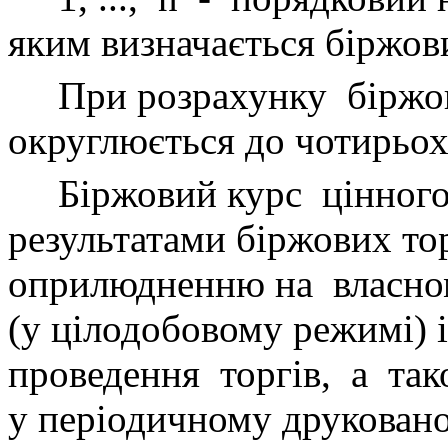
яким визначається біржов
При розрахунку
біржо
округлюється до чотирьох
Біржовий курс
цінног
результатами біржових тор
оприлюдненню на
власн
(у цілодобовому режимі) і
проведення
торгів,
а
так
у періодичному друкован