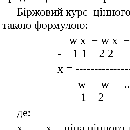
Біржовий курс
цінног
такою формулою:
w x
+ w x
+
-
1
1
2
2
x = ---------------
w
+ w
+ .
1
2
де:
x , ..., x
- ціна цінного