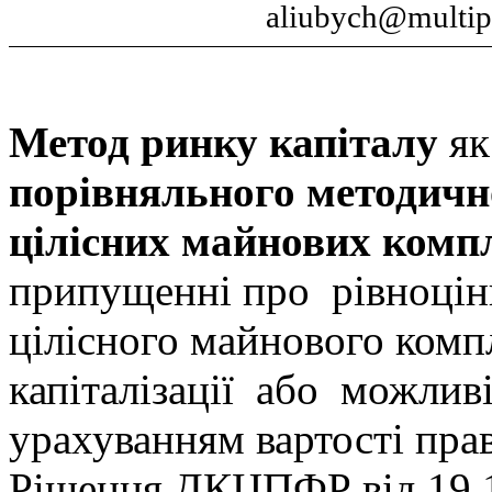
aliubych
@
multip
Метод ринку капіталу
я
порівняльного методично
цілісних майнових комп
п
рипущенні про
рівноцін
цілісного майнового комп
капіталізації
або
можлив
урахуванням вартості пра
Рішення ДКЦПФР від 19.