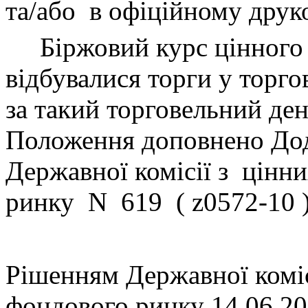
та/або
в офіційному друко
Біржовий курс цінного
відбувалися торги у торго
за такий торговельний де
Положення доповнено Дод
Державної комісії з
цінни
ринку
N
619
( z0572-10 
Р
ішенням
Державної
комі
фондового
ринку
14.06.2