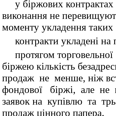
у біржових контрактах
виконання не перевищують
моменту укладення таких
контракти укладені на 
протягом торговельної
біржею кількість безадрес
продаж
не
менше, ніж вс
фондової
біржі,
але
не
заявок на
купівлю
та
тр
продаж цінного папера.