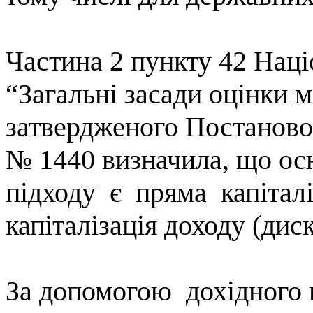
Ч
астина
2 пункту 42
Наці
“Загальні засади оцінки 
затвердженого Постано
№
1440 визначила, що о
п
ідходу
є
пряма
капітал
капіталізація доходу (ди
За
допомогою
дохідного