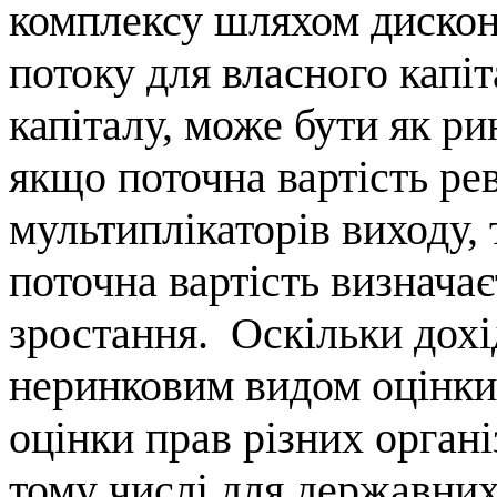
комплексу шляхом
диско
потоку для
власного
капіт
капіталу
,
може
бути як
ри
якщо
поточна
вартість
рев
мультиплікаторів
виходу
,
поточна
вартість
визначає
зростання
.
Оскільки
дохі
неринковим видом оцінки,
оцінки прав різних орган
тому числі для державних