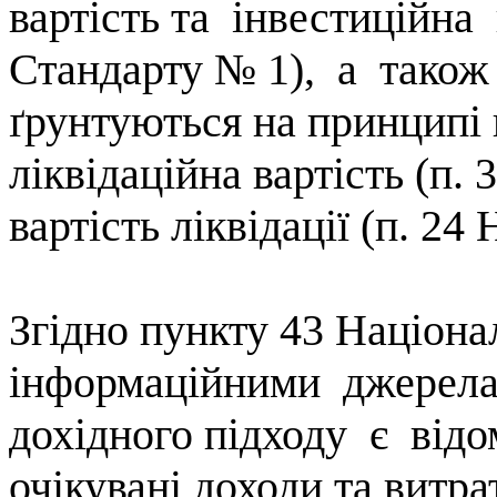
вартість
та
інвестиційна
Стандарту № 1),
а
також
ґрунтуються на принципі 
ліквідаційна вартість (п.
вартість ліквідації (п. 24
Згідно пункту 43
Націона
інформаційними
джерел
дохідного підходу
є
відо
очікувані доходи та витра